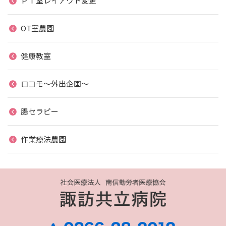
ＰＴ室レイアウト変更
OT室農園
健康教室
ロコモ～外出企画～
腸セラピー
作業療法農園