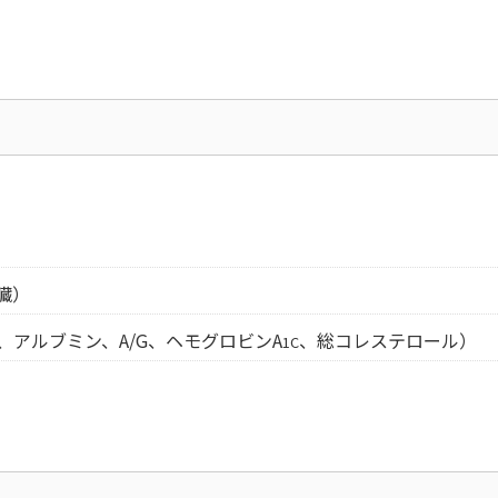
臓）
アルブミン、A/G、ヘモグロビンA
、総コレステロール）
1C