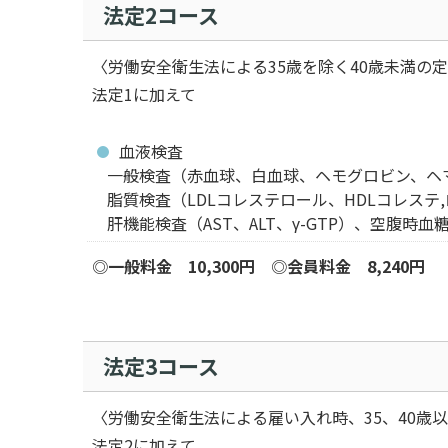
法定2コース
〈労働安全衛生法による35歳を除く40歳未満の
法定1に加えて
血液検査
一般検査（赤血球、白血球、ヘモグロビン、ヘ
脂質検査（LDLコレステロール、HDLコレステ
肝機能検査（AST、ALT、γ-GTP）、空腹時
◎
一般料金 10,300円
◎
会員料金 8,240円
法定3コース
〈労働安全衛生法による雇い入れ時、35、40歳
法定2に加えて