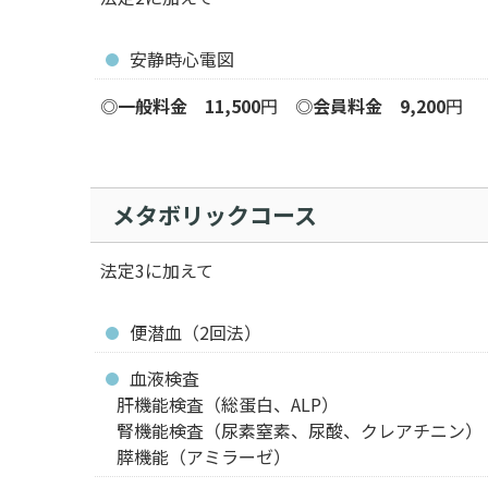
安静時心電図
◎
一般料金 11,500
円 ◎
会員料金 9,200
円
メタボリックコース
法定3に加えて
便潜血（2回法）
血液検査
肝機能検査（総蛋白、ALP）
腎機能検査（尿素窒素、尿酸、クレアチニン）
膵機能（アミラーゼ）