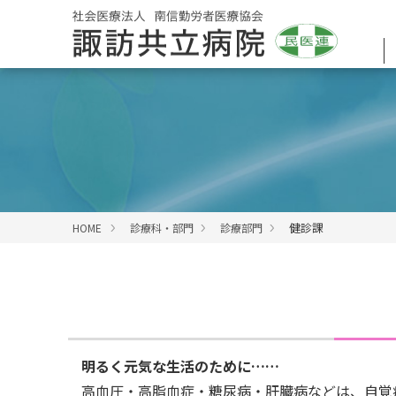
健診課
HOME
診療科・部門
診療部門
明るく元気な生活のために……
高血圧・高脂血症・糖尿病・肝臓病などは、自覚