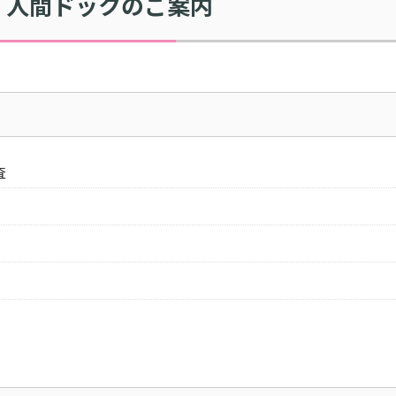
・人間ドックのご案内
査
）