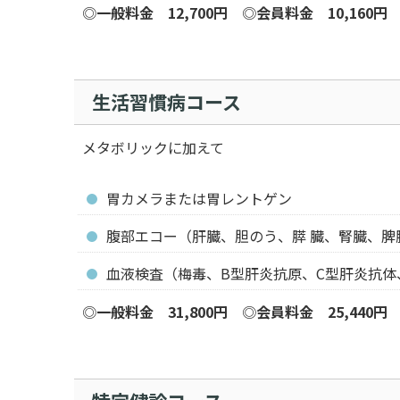
◎
一般料金 12,700円
◎
会員料金 10,160円
生活習慣病コース
メタボリックに加えて
胃カメラまたは胃レントゲン
腹部エコー（肝臓、胆のう、膵 臓、腎臓、脾
血液検査（梅毒、B型肝炎抗原、C型肝炎抗体、
◎
一般料金 31,800円
◎
会員料金 25,440円